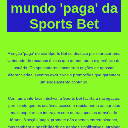
mundo 'paga' da
Sports Bet
A seção 'paga' do site Sports Bet se destaca por oferecer uma
variedade de recursos únicos que aumentam a experiência do
usuário. Os apostadores encontram opções de apostas
diferenciadas, eventos exclusivos e promoções que garantem
um engajamento contínuo.
Com uma interface intuitiva, a Sports Bet facilita a navegação,
permitindo que os usuários acessem rapidamente as partidas
mais populares e interajam com outras apostas através de
fóruns. A seção 'paga' promete não apenas entretenimento,
mas também a possibilidade de ganhos significativos, atraindo